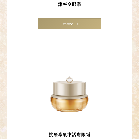
津率享眼霜
more
拱辰享氣津活膚眼霜