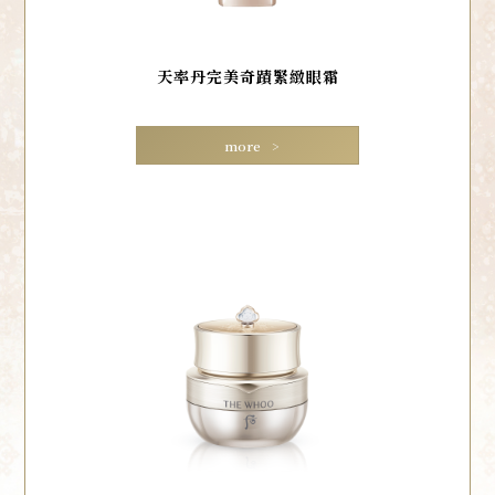
天率丹完美奇蹟緊緻眼霜
more