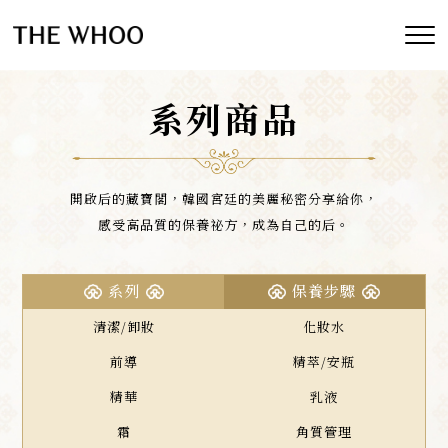
系列商品
開啟后的藏寶閣，韓國宮廷的美麗秘密分享給你，
感受高品質的保養祕方，成為自己的后。
系列
保養步驟
清潔/卸妝
化妝水
前導
精萃/安瓶
精華
乳液
霜
角質管理