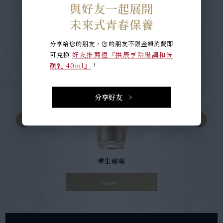
與好友一起展開
Hot Products
未來式青春保養
分享給您的朋友，您的朋友不限金額消費即
好友推薦禮『拱辰享陰陽調和洗
可兌換
顏乳 40ml』
！
分享好友
重生秘帖
more